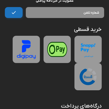
کاربردهای واقعی (با مثال)
یک طراح گرافیک حرفه ای با استفاده از مانیتور باکیفیت، قلم نوری و کامپیوتر
قدرتمند می تواند پروژه های خود را سریع تر و دقیق تر انجام دهد. در محیط
عضویت در خبرنامه پیامکی
های اداری، تجهیزات شبکه و ارتباطات پایدار باعث کاهش اختلال در جلسات
آنلاین می شود. گیمرها نیز با تجهیزات مخصوص بازی مانند کیبورد مکانیکال،
ماوس گیمینگ و خنک کننده کامپیوتر تجربه بهتری خواهند داشت.
مزایا و معایب
مزایا
خرید قسطی
افزایش بهره وری با استفاده از تجهیزات جانبی مناسب مانند کیبورد و ماوس
ارگونومیک.
امکان گسترش قابلیت ها با اضافه کردن تجهیزات ذخیره سازی اطلاعات بیشتر.
بهبود تجربه سرگرمی با اسپیکر (بلندگو)، مانیتور و تجهیزات مخصوص بازی.
اتصال آسان دستگاه های متعدد با USB هاب و کارت خوان.
انعطاف پذیری بالا در کامپیوترهای کوچک و کامپیوترهای All-in-One برای
فضاهای محدود.
حفاظت بهتر از داده ها با تجهیزات شبکه و ارتباطات امن.
معایب و چالش ها
هزینه بالای قطعات کامپیوتر و تجهیزات جانبی با کیفیت اصلی.
مشکلات سازگاری بین برخی لوازم جانبی کامپیوتر و سیستم های قدیمی.