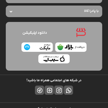
تعریف دقیق
درباره پادرا کالا
کامپیوتر و تجهیزات جانبی به مجموعه ای از دستگاه ها و لوازم گفته می شود
که مکمل عملکرد اصلی کامپیوتر هستند. کامپیوتر اصلی معمولاً شامل پردازنده،
خدمات مشریان
مادربرد، رم و حافظه است، اما تجهیزات جانبی مانند مانیتور، کیبورد (صفحه
کلید)، ماوس (موشواره)، اسپیکر (بلندگو)، وب کم، USB هاب، قلم نوری، کارت
با پادرا کالا
خوان، درایو نوری و ماوس پد به افزایش کارایی و راحتی کاربر کمک می کنند.
تجهیزات ذخیره سازی اطلاعات مانند هارد دیسک های خارجی و SSD نیز جزء
مهم این دسته به شمار می روند.
تجهیزات شبکه و ارتباطات شامل روتر، سوئیچ و کارت شبکه هستند که اتصال
دانلود اپلیکیشن
پایدار به اینترنت و شبکه های محلی را فراهم می کنند. کامپیوترهای کوچک،
کامپیوترهای All-in-One و کیس های اسمبل شده نیز گزینه های محبوب برای
کسانی هستند که فضای محدود دارند یا به دنبال راه حل های آماده می گردند.
اهمیت موضوع
در دنیای دیجیتال امروز، کامپیوتر و تجهیزات جانبی بدون ارتقای مناسب نمی
توانند عملکرد بهینه داشته باشند. انتخاب نادرست می تواند منجر به کاهش
سرعت، مشکلات گرمایشی یا حتی آسیب به قطعات شود. اهمیت خنک کننده
کامپیوتر، قطعات کامپیوتر با کیفیت و لوازم جانبی کامپیوتر اصلی در افزایش
در شبکه های اجتماعی همراه ما باشید!
طول عمر دستگاه و بهبود تجربه کاربری غیرقابل انکار است. این تجهیزات نه تنها
برای گیمرها و طراحان گرافیک بلکه برای کاربران عادی نیز ضروری هستند.