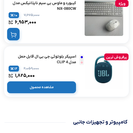
کیبورد و ماوس بی سیم نایتانیکس مدل
ویژه
NX-080CW
۷,۶۷۵,۰۰۰
10
۶,۹۵۳,۰۰۰
اسپیکر بلوتوثی جی بی ال قابل حمل
پرفروش ترین
مدل CLIP 4
۲,۰۵۹,۰۰۰
12
۱,۸۲۵,۰۰۰
مشاهده محصول
بارگزاری محصولات بیشتر