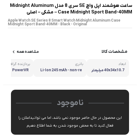
ساعت هوشمند اپل واچ SE سری 8 مدل Midnight Aluminum
Case Midnight Sport Band-40MM – مشکی – اصلی
Apple Watch SE Series 8 Smart Watch Midnight Aluminum Case
Midnight Sport Band-40MM - Black - Original
مشخصات کالا
مشاهده همه
ابعاد
باتری
پردازنده گرافیکی
40x34x10.7 میلیمتر
Li-Ion 245 mAh - non-re
PowerVR
movable
ناموجود
این محصول در حال حاضر موجود نمی باشد، اما می توانیداعلان را
فعال کنید تا به محض موجود شدن به شما اطلاع دهیم