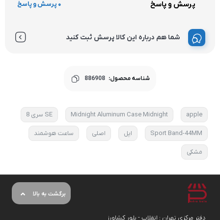
پرسش و پاسخ
0 پرسش و پاسخ
شما هم درباره این کالا پرسش ثبت کنید
شناسه محصول:
886908
apple
Midnight Aluminum Case Midnight
SE سری 8
Sport Band-44MM
اپل
اصلی
ساعت هوشمند
مشکی
برگشت به بالا
دفتر مرکزی تهران : انقلاب - بلور کشاورز