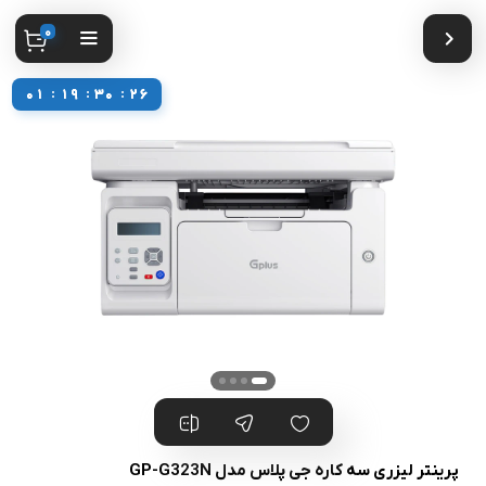
0
0
0
1
1
1
1
9
9
3
3
0
0
2
2
6
6
پرینتر لیزری سه کاره جی پلاس مدل GP-G323N