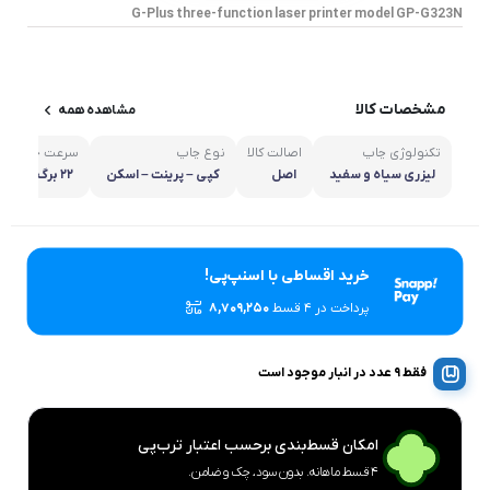
G-Plus three-function laser printer model GP-G323N
مشخصات کالا
مشاهده همه
تکنولوژی چاپ
اصالت کالا
نوع چاپ
سرعت چاپ
ليزرى سیاه و سفيد
اصل
کپی – پرینت – اسکن
۲۲ برگ در دقیقه
خرید اقساطی با اسنپ‌پی!
پرداخت در 4 قسط
۸,۷۰۹,۲۵۰
فقط 9 عدد در انبار موجود است
امکان قسط‌بندی برحسب اعتبار ترب‌پی
۴ قسط ماهانه. بدون سود، چک و ضامن.