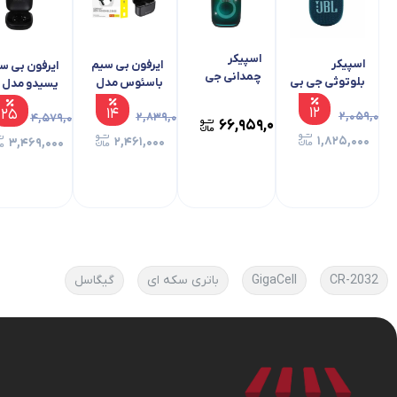
اسپیکر بلوتوثی جی بی ال قابل حمل مدل CLIP
4
CLUB 120 – مشکی
۱۲
۲,۰۵۹,۰۰۰
۱,۸۲۵,۰۰۰
CR-2032
GigaCell
باتری سکه ای
گیگاسل