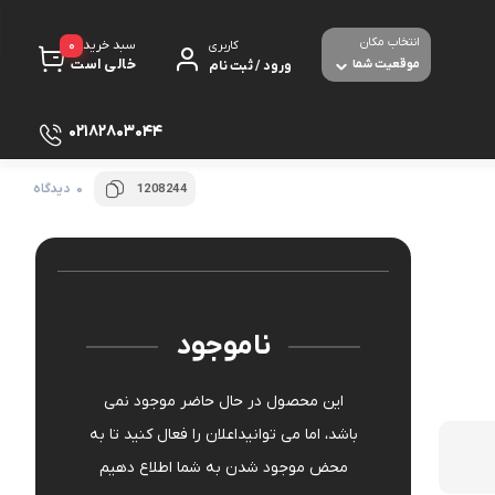
انتخاب مکان
0
سبد خرید
کاربری
خالی است
موقعیت شما
ورود / ثبت نام
02182803044
0 دیدگاه
1208244
پرینتر
لوازم جانبی پرینتر
مبل شده
تجهیزات شبکه و ارتباطات
مودم - روتر ADSL
ناموجود
صوص بازی
برق و الکترونیک
این محصول در حال حاضر موجود نمی
ث و با سیم
باشد، اما می توانیداعلان را فعال کنید تا به
دوربین های امنیتی و نظارتی
محض موجود شدن به شما اطلاع دهیم
بولت