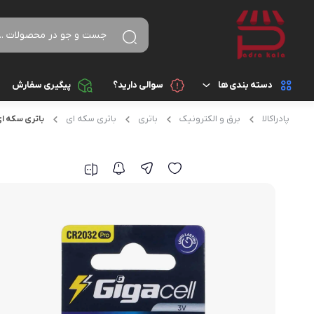
جستجو در
دسته بندی ها
سوالی دارید؟
پیگیری سفارش
پادراکالا
برق و الکترونیک
باتری
باتری سکه ای
باتری سکه ای گیگ
کالای دیجیتال
لوازم جانبی گوشی موب
باتری
لوازم خانگی
پاوربانک (شارژر همراه)
زیبایی و سلامت
هدفون، هدست، هندزف
کتاب، لوازم تحریر و هنر
تبدیل ها
ورزش و سفر
شارژر موبایل و تبلت
ساعت هوشمند و مچ بند
ابزار آلات و تجهیزات