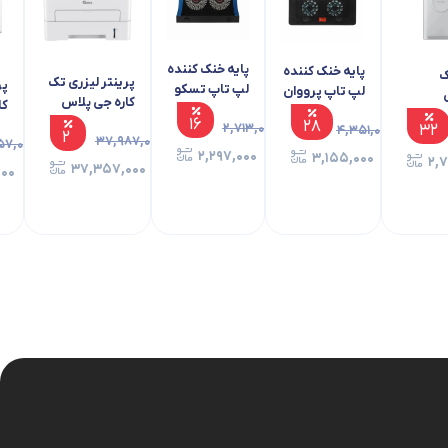
AV – C
ایرفون بی سیم یسیدو مدل TWS30 ANC –
مشکی
A1657H11 – مشکی
۲۵
۴,۵۷۹,۰۰۰
۳,۴۶۹,۰۰۰