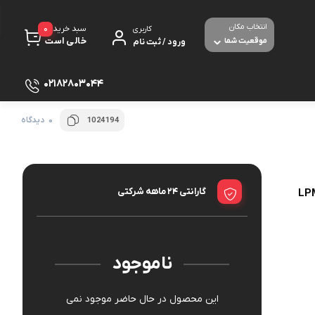
انتخاب مکان
0
سبد خرید
کاربری
خالی است
موقعیت شما
ورود / ثبت نام
02182803044
0 دیدگاه
1024194
پرینتر
لوازم جانبی پرینتر
مبل شده
تجهیزات شبکه و ارتباطات
گارانتی 24 ماهه شرکتی
مودم - روتر ADSL
صوص بازی
برق و الکترونیک
ث و با سیم
ناموجود
دوربین های امنیتی و نظارتی
این محصول در حال حاضر موجود نمی
بولت