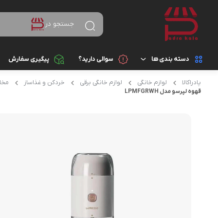
جستجو در
دسته بندی ها
سوالی دارید؟
پیگیری سفارش
پادراکالا
لوازم خانگی
لوازم خانگی برقی
خردکن و غذاساز
مخل
کالای دیجیتال
لوازم جانبی گوشی موب
قهوه لپرسو مدل LPMFGRWH
باتری
لوازم خانگی
پاوربانک (شارژر همراه)
زیبایی و سلامت
هدفون، هدست، هندزف
کتاب، لوازم تحریر و هنر
تبدیل ها
ورزش و سفر
شارژر موبایل و تبلت
ساعت هوشمند و مچ بند
ابزار آلات و تجهیزات