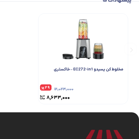
پیشنهادات ما
مخلوط کن یسیدو EC27 2-in1 – خاکستری
۲۹
۱۲,۰۲۳,۰۰۰
۸,۶۳۳,۰۰۰