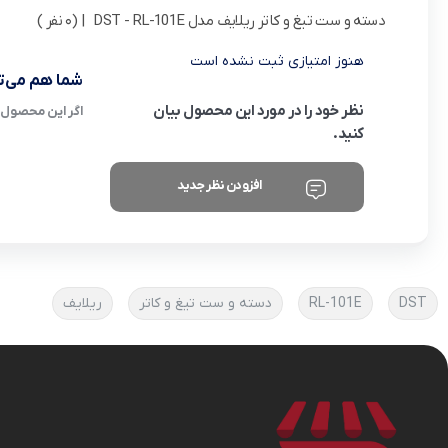
دسته و ست تیغ و کاتر ریلایف مدل DST - RL-101E
| (0 نفر )
هنوز امتیازی ثبت نشده است
شما هم می‌تو
نظر خود را در مورد این محصول بیان
اگر این محصول ر
کنید.
افزودن نظر جدید
DST
RL-101E
دسته و ست تیغ و کاتر
ریلایف