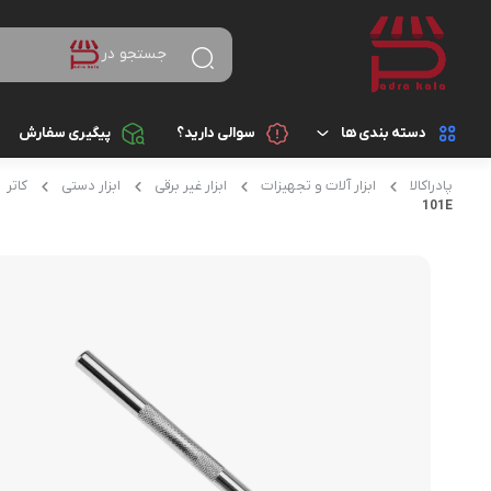
جستجو در
دسته بندی ها
سوالی دارید؟
پیگیری سفارش
پادراکالا
ابزار آلات و تجهیزات
ابزار غیر برقی
ابزار دستی
کاتر
کالای دیجیتال
لوازم جانبی گوشی موب
101E
باتری
لوازم خانگی
پاوربانک (شارژر همراه)
زیبایی و سلامت
هدفون، هدست، هندزف
کتاب، لوازم تحریر و هنر
تبدیل ها
ورزش و سفر
شارژر موبایل و تبلت
ساعت هوشمند و مچ بند
ابزار آلات و تجهیزات