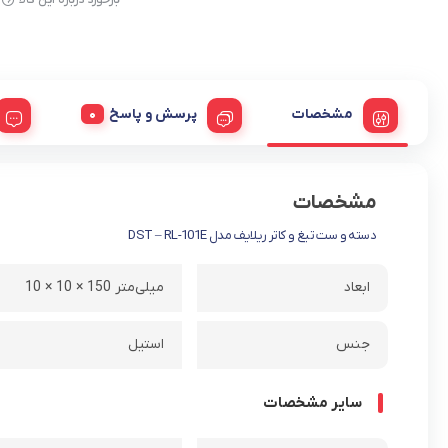
مشخصات
پرسش و پاسخ
مشخصات
دسته و ست تیغ و کاتر ریلایف مدل DST – RL-101E
ابعاد
10 × 10 × 150 میلی‌متر
جنس
استیل
سایر مشخصات