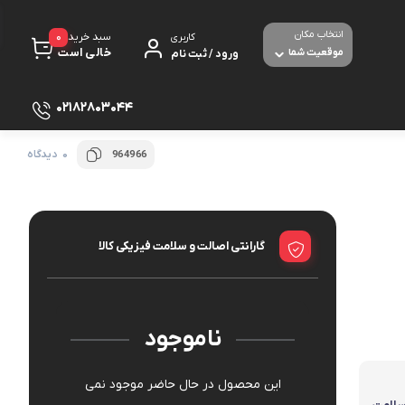
انتخاب مکان
0
سبد خرید
کاربری
خالی است
موقعیت شما
ورود / ثبت نام
02182803044
0 دیدگاه
964966
پرینتر
لوازم جانبی پرینتر
مبل شده
تجهیزات شبکه و ارتباطات
گارانتی اصالت و سلامت فیزیکی کالا
مودم - روتر ADSL
صوص بازی
برق و الکترونیک
ث و با سیم
ناموجود
دوربین های امنیتی و نظارتی
این محصول در حال حاضر موجود نمی
بولت