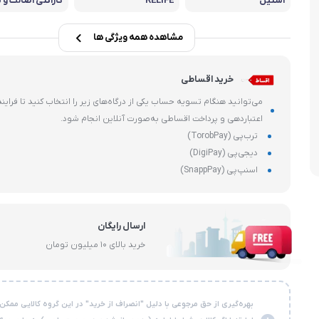
استیل
RELIFE
گارانتی اصالت و
هارد، فلش و SSD
فیزیکی کالا
ماشین های 
وشی
مشاهده همه ویژگی ها
قطعات داخلی کامپیوتر
خرید اقساطی
می‌توانید هنگام تسویه حساب یکی از درگاه‌های زیر را انتخاب کنید تا فرایند
اعتباردهی و پرداخت اقساطی به‌صورت آنلاین انجام شود.
ترب‌پی (TorobPay)
دیجی‌پی (DigiPay)
اسنپ‌پی (SnappPay)
ارسال رایگان
خرید بالای ۱۰ میلیون تومان
بهره‌گیری از حق مرجوعی با دلیل "انصراف از خرید" در این گروه کالایی ممکن