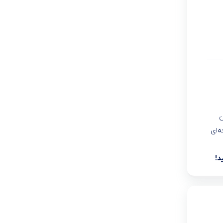
ن
ه‌ای
د!