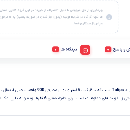
بهره‌گیری از حق مرجوعی با دلیل "انصراف از خرید" در این گروه کالایی ممکن
اما تنها اگر کالا در شرایط اولیه (بدون باز شدن در صورت پلمپ) به ما مرجوع
سپاس از همکاری شما.
 و پاسخ
دیدگاه ها
رند
Tulips
است که با ظرفیت
5 لیتر
و توان مصرفی
900 وات
، انتخابی ایده‌آل ب
ی زیبا و بدنه‌ای مقاوم، مناسب برای خانواده‌های
6 نفره
بوده و به دلیل امکانا