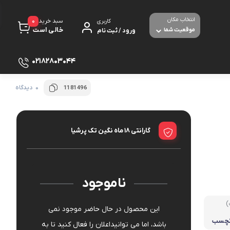
انتخاب مکان
0
سبد خرید
کاربری
خالی است
موقعیت شما
ورود / ثبت نام
02182803044
0 دیدگاه
1181496
پرینتر
لوازم جانبی پرینتر
مبل شده
گارانتی ۱۸ ماه نگین تک پرشیا
تجهیزات شبکه و ارتباطات
مودم - روتر ADSL
صوص بازی
برق و الکترونیک
ناموجود
ث و با سیم
دوربین های امنیتی و نظارتی
)
این محصول در حال حاضر موجود نمی
 نچسب
باشد، اما می توانیداعلان را فعال کنید تا به
بولت