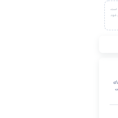
 است،
 شود.
رای
ت