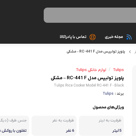
مجله خبری
تماس با پادراکالا
پلوپز تولیپس مدل RC-441 F – مشکی
رینگ لایت
کیبورد
ایل
کابل و مبدل
ماوس
/
Tulips
لوازم خانگی Tulips
کارت حافظه
کیس های اس
پلوپز تولیپس مدل RC-441 F – مشکی
Tulips Rice Cooker Model RC-441 F - Black
کارت خوان ram reader
مانیتور
ری
برند :
Tulips
پک هدیه لوازم جانبی گوشی
تجهیزات مخ
ویژگی‌های محصول
اسپیکر بلوتو
گوشی موبایل
ظرفیت به لیتر
ظرفیت به نفر
جنس ظرف (دیگ
کابل صدا، AUX, HMDI
کامپیوتر و تجهیزات جانبی
5 لیتر
6 نفر
تفلون با روکش
کابل پاور