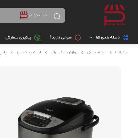
جستجو در
دسته بندی ها
سوالی دارید؟
پیگیری سفارش
پادراکالا
لوازم خانگی
لوازم خانگی برقی
لوازم پخت و پز
پلوپز
کالای دیجیتال
لوازم جانبی گوشی موب
باتری
لوازم خانگی
پاوربانک (شارژر همراه)
زیبایی و سلامت
هدفون، هدست، هندزف
کتاب، لوازم تحریر و هنر
تبدیل ها
ورزش و سفر
شارژر موبایل و تبلت
ساعت هوشمند و مچ بند
ابزار آلات و تجهیزات