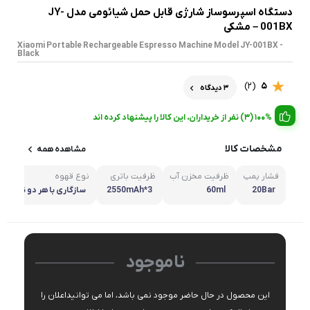
دستگاه اسپرسوساز شارژی قابل حمل شیائومی مدل JY-
001BX – مشکی
Xiaomi Portable Rechargeable Espresso Machine Model JY-001BX -
Black
(2)
5
3 دیدگاه
100% (3) نفر از خریداران، این کالا را پیشنهاد کرده اند
مشخصات کالا
مشاهده همه
فشار پمپ
ظرفیت مخزن آب
ظرفیت باتری
نوع قهوه
20Bar
60ml
2550mAh*3
سازگاری با هر دو نوع قه
پودری و کپسولی
ناموجود
این محصول در حال حاضر موجود نمی باشد، اما می توانیداعلان را