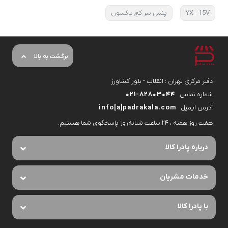
YX - 15V
پنس سر کج یاکسون
برگشت به بالا
دفتر مرکزی تهران : انقلاب - بلور کشاورز
شماره تماس
۰۲۱-۸۲۸۰۳۰۴۴
آدرس ایمیل
info[a]padrakala.com
هفت روز هفته ، ۲۴ ساعت شبانه‌روز پاسخگوی شما هستیم.
درباره پادرا کالا
خدمات مشریان
با پادرا کالا