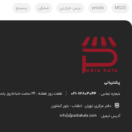
MG23
yesido
برس حرارتی
مشکی
یسیدو
پشتیبانی
۰۲۱-۸۲۸۰۳۰۴۴
هفت روز هفته ، ۲۴ ساعت شبانه‌روز پاسخگوی شما هستیم.
شماره تماس :
دفتر مرکزی تهران : انقلاب - بلور کشاورز
info[a]padrakala.com
آدرس ایمیل :