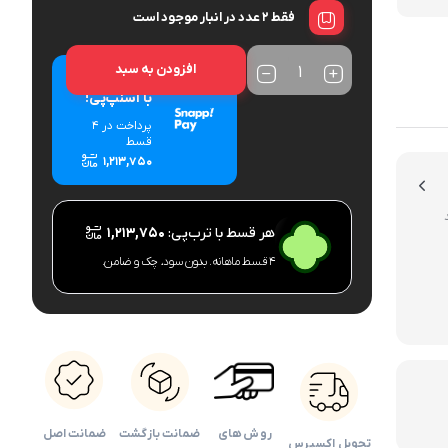
فقط 2 عدد در انبار موجود است
دوربین کودک
اداری
افزودن به سبد
خرید اقساطی
با اسنپ‌پی!
پرداخت در 4
قسط
۱,۲۱۳,۷۵۰
هر قسط با ترب‌پی:
۱,۲۱۳,۷۵۰
۴ قسط ماهانه. بدون سود، چک و ضامن.
روش های
ضمانت بازگشت
ضمانت اصل
تحویل اکسپرس