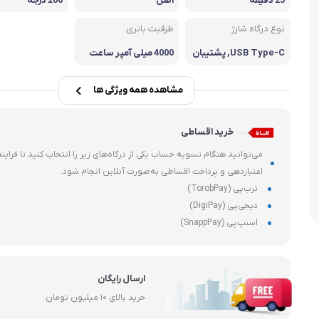
25 دقیقه
اصل
200 درجه
هارد، فلش و SSD
ماشین های 
نوع درگاه شارژ
ظرفیت باتری
وشی
قطعات داخلی کامپیوتر
USB Type-C, پشتیبان
4000 میلی آمپر ساعت
ی از شارژ سریع
مشاهده همه ویژگی ها
خرید اقساطی
می‌توانید هنگام تسویه حساب یکی از درگاه‌های زیر را انتخاب کنید تا فرایند
اعتباردهی و پرداخت اقساطی به‌صورت آنلاین انجام شود.
ترب‌پی (TorobPay)
دیجی‌پی (DigiPay)
اسنپ‌پی (SnappPay)
ارسال رایگان
خرید بالای ۱۰ میلیون تومان