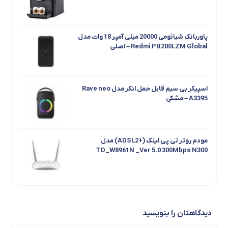
پاوربانک شیائومی 20000 میلی آمپر 18 وات مدل
Redmi PB200LZM Global – اصلی
اسپیکر بی سیم قابل حمل انکر مدل Rave neo
A3395 – مشکی
مودم روتر تی پی لینک (+ADSL2) مدل
TD_W8961N _Ver 5.0 300Mbps N300
ایربادز بی سیم انکر ANKER مدل LIBERTY AIR 2
Pro A3951
دیدگاهتان را بنویسید