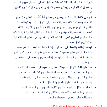
دارد. البته به یاد داشته باشید نخ دندان بسیار مهم است
و هیچ کدام از دو روش مسواک زدن بدون نخ دندان کامل
نیست.
کارایی کمتر:
در یک بررسی در سال 2014 محققان به این
نتیجه رسیدند که مسواک معمولی دراز مدت و کوتاه مدت
تاثیر کمتری برای از بین بردن پلاک دندان و التهاب لثه
نسبت به مسواک برقی دارد . البته محققان اشاره کردند که
جامعه ی آماری کمی داشته اند و به بررسی های استاندارد
بیشتری نیاز است.
تولید زباله پلاستیکی:
دندان پزشک ها معتقد اند هر سه
ماه یکبار موهای مسواک ساییده می شوند و باید تعویض
شوند که این کار باعث تولید زباله های پلاستیکی بیشتری
می شود.
سایش لثه:
اگر از مسواک هایی با موهای سفت استفاده
می کنید متوجه آسیب به لثه هایتان نخواهید شد در
حالی که در مسواک برقی هشدار دهنده ایی برای شما
وجود دارد که فشار زیادی را اعمال نکنید.
ایجاد مشکل برای بیماران: کارشناسان می گویند افراد
معلول یا سالمند که قدرت کافی ندارند نباید از این
مسواک های دستی استفاده کنند.
لینک :محصولات در فروشگاه پادرا کالا