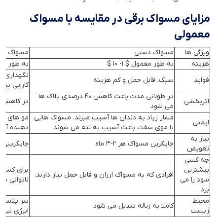
مزایای مسواک برقی در مقایسه با مسواک
معمولی
ویژگی ها
مسواک دستی
مسواک برق
هزینه
به طور معمول $ 1- 10 $
به طور معمول 25-
نگهداری آ
فواید
سبک، قابل حمل و کم هزینه
کارایی بیش
در طولانی مدت باعث کاهش 40 درصدی پلاک ها
اثربخشی
در کاهش ال
می شود
فشار زیاد به دندان ها آسیب میزند. مسواک هایی
مو های نر
ایمنی
با موی سفت باعث آسیب به لثه می شوند
دهنده آسی
نیاز به
جایگزین مسواک هر 2-3 ماه
جایگزینی سر 
تعویض
چه کسی
بیشترین
برای کسانی
افرادی که به مسواک ارزان و قابل حمل نیاز دارند.
سود را می
ناتوانی هس
برد
محیط
سر پلاستیک
کاملا به زباله تبدیل می شود
زیست
انرژی نیاز د