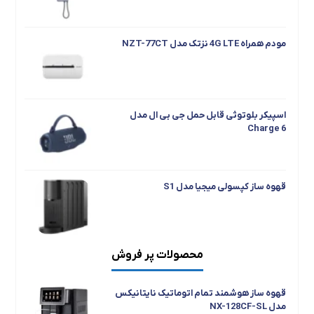
مودم همراه 4G LTE نزتک مدل NZT-77CT
اسپیکر بلوتوثی قابل حمل جی بی ال مدل
Charge 6
قهوه ساز کپسولی میجیا مدل S1
محصولات پر فروش
جارو رباتیک هوشمند شیائومی مدل S40C
قهوه ساز هوشمند تمام اتوماتیک نایتانیکس
مدل NX-128CF-SL