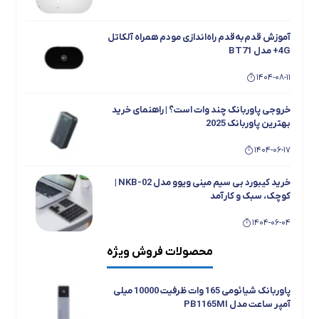
آموزش قدم‌به‌قدم راه‌اندازی مودم همراه آلکاتل
4G+ مدل BT71
1404-08-11
خروجی پاوربانک چند وات است؟ | راهنمای خرید
بهترین پاوربانک 2025
1404-06-17
خرید کیبورد بی سیم مینی ویوو مدل NKB-02 |
کوچک، سبک و کارآمد
1404-06-04
محصولات فروش ویژه
با دستگیره هوشمند نایتانیکس(Nitanix)،
امنیت را در دستان خود داشته باشید
پاوربانک شیائومی 165 وات ظرفیت 10000 میلی
1404-01-20
آمپر ساعت مدل PB1165MI