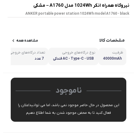
نیروگاه همراه انکر 1024Wh مدل A1760 – مشکی
ANKER portable power station 1024Wh model A1760 - black
مشخصات کالا
مشاهده همه
ظرفیت
نوع درگاه‌های خروجی
تعداد درگاه‌های خروجی
خر
40000mAh
AC - Type-C - USB فندکی
7 عدد
۱۰۲۴
ناموجود
این محصول در حال حاضر موجود نمی باشد، اما می توانیداعلان را
فعال کنید تا به محض موجود شدن به شما اطلاع دهیم