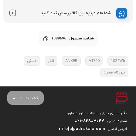
شما هم درباره این کالا پرسش ثبت کنید
شناسه محصول:
1088696
1024Wh
A1760
ANKER
انکر
مشکی
نیروگاه همراه
برگشت به بالا
دفتر مرکزی تهران : انقلاب - بلور کشاورز
شماره تماس
۰۲۱-۸۲۸۰۳۰۴۴
آدرس ایمیل
info[a]padrakala.com