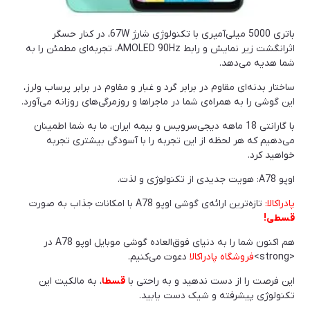
باتری 5000 میلی‌آمپری با تکنولوژی شارژ 67W، در کنار حسگر
اثرانگشت زیر نمایش و رابط AMOLED 90Hz، تجربه‌ای مطمئن را به
شما هدیه می‌دهد.
ساختار بدنه‌ای مقاوم در برابر گرد و غبار و مقاوم در برابر پرساب ولرز،
این گوشی را به همراه‌ی شما در ماجراها و روزمرگی‌های روزانه می‌آورد.
با گارانتی 18 ماهه دیجی‌سرویس و بیمه ایران، ما به شما اطمینان
می‌دهیم که هر لحظه از این تجربه را با آسودگی بیشتری تجربه
خواهید کرد.
اوپو A78: هویت جدیدی از تکنولوژی و لذت.
پادراکالا:
تازه‌ترین ارائه‌ی گوشی اوپو A78 با امکانات جذاب به صورت
قسطی!
هم اکنون شما را به دنیای فوق‌العاده گوشی موبایل اوپو A78 در
<strong>
فروشگاه پادراکالا
دعوت می‌کنیم.
این فرصت را از دست ندهید و به راحتی با
قسطا
، به مالکیت این
تکنولوژی پیشرفته و شیک دست یابید.