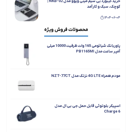
خرید کیبورد بی سیم مینی ویوو مدل NKB-02 |
کوچک، سبک و کارآمد
1404-06-04
محصولات فروش ویژه
با دستگیره هوشمند نایتانیکس(Nitanix)،
امنیت را در دستان خود داشته باشید
پاوربانک شیائومی 165 وات ظرفیت 10000 میلی
1404-01-20
آمپر ساعت مدل PB1165MI
مودم همراه 4G LTE نزتک مدل NZT-77CT
اسپیکر بلوتوثی قابل حمل جی بی ال مدل
Charge 6