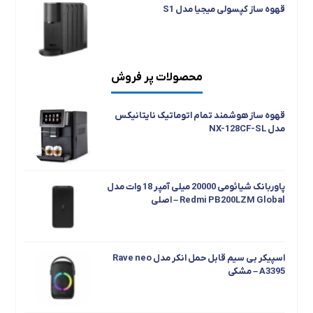
قهوه ساز کپسولی میجیا مدل S1
محصولات پر فروش
جارو رباتیک هوشمند شیائومی مدل S40C
قهوه ساز هوشمند تمام اتوماتیک نایتانیکس
مدل NX-128CF-SL
پاوربانک شیائومی 20000 میلی آمپر 18 وات مدل
Redmi PB200LZM Global – اصلی
اسپیکر بی سیم قابل حمل انکر مدل Rave neo
A3395 – مشکی