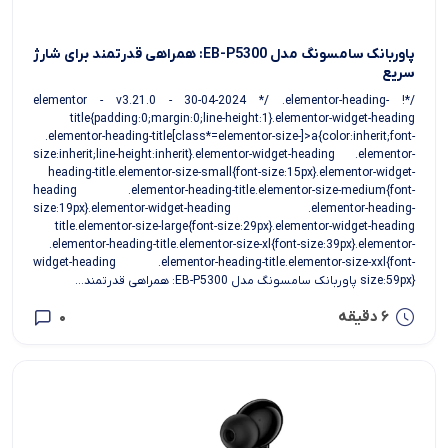
پاوربانک سامسونگ مدل EB-P5300: همراهی قدرتمند برای شارژ
سریع
/*! elementor - v3.21.0 - 30-04-2024 */ .elementor-heading-
title{padding:0;margin:0;line-height:1}.elementor-widget-heading
.elementor-heading-title[class*=elementor-size-]>a{color:inherit;font-
size:inherit;line-height:inherit}.elementor-widget-heading .elementor-
heading-title.elementor-size-small{font-size:15px}.elementor-widget-
heading .elementor-heading-title.elementor-size-medium{font-
size:19px}.elementor-widget-heading .elementor-heading-
title.elementor-size-large{font-size:29px}.elementor-widget-heading
.elementor-heading-title.elementor-size-xl{font-size:39px}.elementor-
widget-heading .elementor-heading-title.elementor-size-xxl{font-
size:59px} پاوربانک سامسونگ مدل EB-P5300: همراهی قدرتمند...
6 دقیقه
0