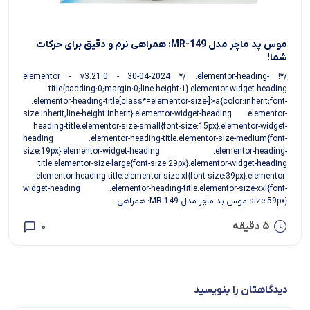
موس پد ماچر مدل MR-149: همراهی نرم و دقیق برای حرکات
شما!
/*! elementor - v3.21.0 - 30-04-2024 */ .elementor-heading-
title{padding:0;margin:0;line-height:1}.elementor-widget-heading
.elementor-heading-title[class*=elementor-size-]>a{color:inherit;font-
size:inherit;line-height:inherit}.elementor-widget-heading .elementor-
heading-title.elementor-size-small{font-size:15px}.elementor-widget-
heading .elementor-heading-title.elementor-size-medium{font-
size:19px}.elementor-widget-heading .elementor-heading-
title.elementor-size-large{font-size:29px}.elementor-widget-heading
.elementor-heading-title.elementor-size-xl{font-size:39px}.elementor-
widget-heading .elementor-heading-title.elementor-size-xxl{font-
size:59px} موس پد ماچر مدل MR-149: همراهی...
5 دقیقه
0
دیدگاهتان را بنویسید