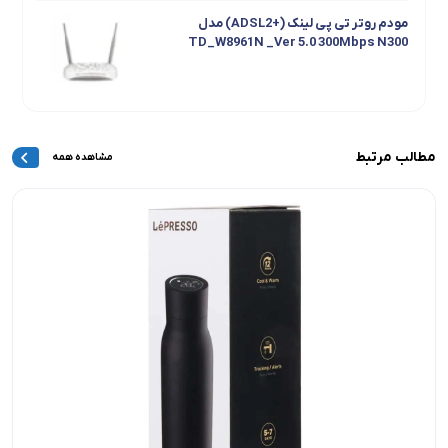
مودم روتر تی پی لینک (+ADSL2) مدل
TD_W8961N _Ver 5.0 300Mbps N300
ایربادز بی سیم انکر ANKER مدل LIBERTY AIR 2
Pro A3951
مطالب مرتبط
مشاهده همه