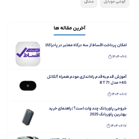
گوشی موبایل
مشکی
آخرین مقاله ها
امکان پرداخت اقساط از سه درگاه معتبر در پادراکالا
1404-09-11
آموزش قدم‌به‌قدم راه‌اندازی مودم همراه آلکاتل
4G+ مدل BT71
1404-08-11
خروجی پاوربانک چند وات است؟ | راهنمای خرید
بهترین پاوربانک 2025
1404-06-17