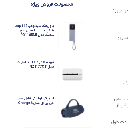
محصولات فروش ویژه
سر جهان از ۳۵ درجه سانتی‌گراد فراتر می‌رود،
پاوربانک شیائومی 165 وات
ظرفیت 10000 میلی آمپر
ساعت مدل PB1165MI
وب روی
مودم همراه 4G LTE نزتک
 ۴۶ درجه سانتیگراد با
مدل NZT-77CT
تی
کزی بدن
اسپیکر بلوتوثی قابل حمل
جی بی ال مدل Charge 6
 است که پیش از این از
ت ساعت طول