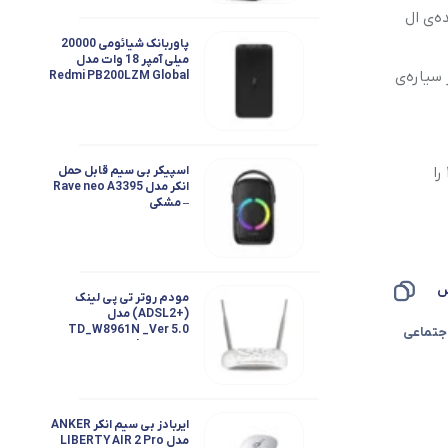
ه‌ی ال
پاوربانک شیائومی 20000
میلی آمپر 18 وات مدل
سیاره‌ی
Redmi PB200LZM Global
– اصلی
بر اساس گزارش رصدخانه آب و هوای اتحادیه اروپا، اقیانوس های جهان ماه گذشته به بالاترین درجه حرارت رسیدند و رکورد قبلی سال ۲۰۱۶ را
اسپیکر بی سیم قابل حمل
انکر مدل Rave neo A3395
– مشکی
س
مودم روتر تی پی لینک
(+ADSL2) مدل
TD_W8961N _Ver 5.0
جتماعی
300Mbps N300
ایربادز بی سیم انکر ANKER
مدل LIBERTY AIR 2 Pro