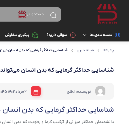
جستجو در
دسته بندی ها
سوالی دارید؟
پیگیری سفارش
پادراکالا
مجله خبری
شناسایی حداکثر گرمایی که بدن انسان می‌تو
کالای دیجیتال
لوازم جانبی گوشی موب
باتری
لوازم خانگی
شناسایی حداکثر گرمایی که بدن انسان می‌تواند
پاوربانک (شارژر همراه)
زیبایی و سلامت
هدفون، هدست، هندزف
|
نویسنده: ا.خلج
21 مرداد 1402
0:45
کتاب، لوازم تحریر و هنر
تبدیل ها
شناسایی حداکثر گرمایی که بدن انسان م
ورزش و سفر
شارژر موبایل و تبلت
ساعت هوشمند و مچ بند
دانشمندان حداکثر میزانی از ترکیب گرما و رطوبت که بدن انسان می
ابزار آلات و تجهیزات