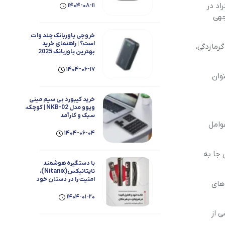
گرمای ۳۵ درجه سانتی‌گراد در
1404-08-11
دوربین کودک
وجهی
اداری
خروجی پاوربانک چند وات
است؟ | راهنمای خرید
رمازدگی،
بهترین پاوربانک 2025
1404-06-17
 که در دمای ۳۵ درجه تحت عنوان
خرید کیبورد بی سیم مینی
ویوو مدل NKB-02 | کوچک،
سبک و کارآمد
وامل
1404-06-04
 آن جا به
با دستگیره هوشمند
نایتانیکس(Nitanix)،
امنیت را در دستان خود
‌های
داشته باشید
1404-01-20
اشی از