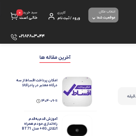
انتخاب مکان
0
سبد خرید
کاربری
خالی است
موقعیت شما
ورود / ثبت نام
02182803044
پرینتر
آخرین مقاله ها
لوازم جانبی پرینتر
مبل شده
تجهیزات شبکه و ارتباطات
امکان پرداخت اقساط از سه
درگاه معتبر در پادراکالا
مودم - روتر ADSL
صوص بازی
1404-09-11
برق و الکترونیک
ث و با سیم
آموزش قدم‌به‌قدم
دوربین های امنیتی و نظارتی
راه‌اندازی مودم همراه
آلکاتل 4G+ مدل BT71
بولت