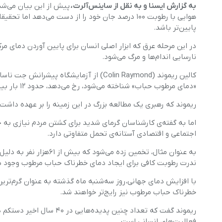
قاب - کیف و کاور گوشی
به گزارش ایسنا و به نقل از ساینس‌آلرت،
مد و پوشاک
هوایی با رطوبت ۱۰۰ درصد جان خود را از دست می‌ده
محافظ صفحه نمایش گ
پایین‌تر باشد.
در این مرحله عرق که ابزار اصلی انسان برای پایین آوردن دمای م
نارسایی اندام‌ها و مرگ می‌شود.
«دمای مرطوب حباب» شناخته می‌شود، رخ می‌دهد، حدود ۱۲ بار بیشتر در جنوب آسیا و خلیج فارس، نقض شده است.
ریموند که رهبری یک مطالعه بزرگ در این زمینه را بر عهده داش
اما به گفته‌ی کارشناسان گرمای شدید برای کشتن مردم نیازی به
اجتماعی و اقتصادی آستانه‌ی تحمل متفاوتی دارد.
به عنوان مثال، تخمین زد
ندرت رطوبت کافی برای ایجاد دمای خطرناک حباب مرطوب وجود دا
با افزایش دمای جهانی، روز سه‌شنبه ماه گذشته به عنوان گرم‌تری
خطرناک حباب مرطوب نیز رایج‌تر خواهند شد.
ریموند گفت که تعداد چنین 
فعالیت‌های انسانی است.