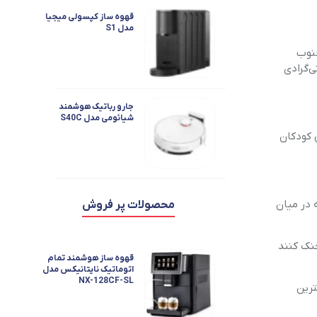
قهوه ساز کپسولی میجیا
مدل S1
 جنوب
ای بسیار کمتر از آستانه‌ی حباب مرطوب ۳۵ درجه سانتی‌گرادی
جارو رباتیک هوشمند
شیائومی مدل S40C
ت: ما و به خصوص کودکان
بستان گذشته در میان
محصولات پر فروش
خنک کنند
قهوه ساز هوشمند تمام
اتوماتیک نایتانیکس مدل
NX-128CF-SL
ترین