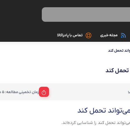
مجله خبری
تماس با پادراکالا
اند تحمل کند
رینگ لایت
کیبورد
ایل
کابل و مبدل
ماوس
 تحمل کند
کارت حافظه
کیس های اس
کارت خوان ram reader
مانیتور
ری
زمان تخمینی مطالعه: 5 دقیقه
1
پک هدیه لوازم جانبی گوشی
تجهیزات مخ
اسپیکر بلوتو
گوشی موبایل
ی‌تواند تحمل کند
کابل صدا، AUX, HMDI
‌تواند تحمل کند را شناسایی کرده‌اند.
کامپیوتر و تجهیزات جانبی
کابل پاور