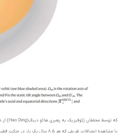
که توسط محققان ژئوفیزیک به رهبری هائو دینگ(Hao Ding) از دانشگاه ووهان انجام می شود .
با مشاهده انحرافات ظریفی که هر ۸.۵ سال یک بار در حرکت قطبی اتفاق می‌افتد و همبستگی آنها با تغییرات جزئی در طول روز در سراسر کره زمین،