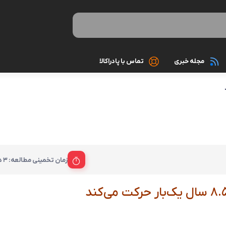
مجله خبری
تماس با پادراکالا
رینگ لایت
کیبورد
ایل
کابل و مبدل
ماوس
کارت حافظه
کیس های اس
کارت خوان ram reader
مانیتور
ری
زمان تخمینی مطالعه: 3 دقیقه
پک هدیه لوازم جانبی گوشی
تجهیزات مخ
اسپیکر بلوتو
گوشی موبایل
کابل صدا، AUX, HMDI
کامپیوتر و تجهیزات جانبی
کابل پاور