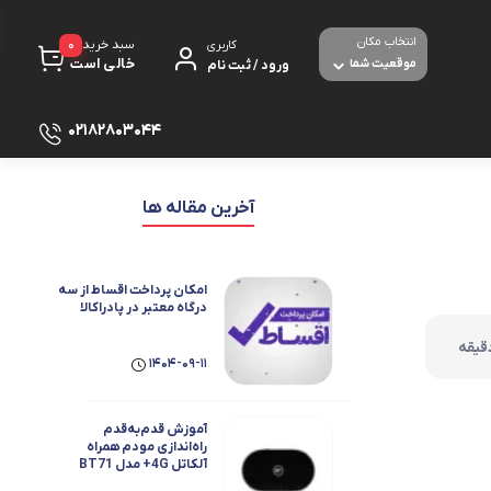
انتخاب مکان
0
سبد خرید
کاربری
خالی است
موقعیت شما
ورود / ثبت نام
02182803044
پرینتر
آخرین مقاله ها
لوازم جانبی پرینتر
مبل شده
تجهیزات شبکه و ارتباطات
امکان پرداخت اقساط از سه
درگاه معتبر در پادراکالا
مودم - روتر ADSL
صوص بازی
1404-09-11
برق و الکترونیک
ث و با سیم
آموزش قدم‌به‌قدم
دوربین های امنیتی و نظارتی
راه‌اندازی مودم همراه
آلکاتل 4G+ مدل BT71
بولت