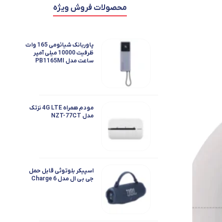
محصولات فروش ویژه
پاوربانک شیائومی 165 وات
ظرفیت 10000 میلی آمپر
ساعت مدل PB1165MI
مودم همراه 4G LTE نزتک
مدل NZT-77CT
اسپیکر بلوتوثی قابل حمل
جی بی ال مدل Charge 6