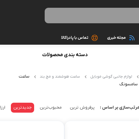
مجله خبری
تماس با پادراکالا
دسته بندی محصولات
رینگ لایت
کیبورد
ایل
کابل و مبدل
ماوس
ساعت
لوازم جانبی گوشی موبایل
ساعت هوشمند و مچ بند
کارت حافظه
کیس های اس
سامسونگ
کارت خوان ram reader
مانیتور
ری
پک هدیه لوازم جانبی گوشی
تجهیزات مخ
پرفروش ترین
محبوب‌ترین
جدیدترین
ارزا
رتب‌سازی بر اساس :
اسپیکر بلوتو
گوشی موبایل
کابل صدا، AUX, HMDI
کامپیوتر و تجهیزات جانبی
کابل پاور