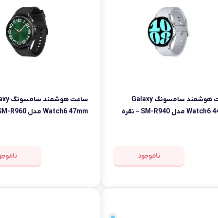
هارد، فلش و SSD
ماشین های 
وشی
قطعات داخلی کامپیوتر
ساعت هوشمند سامسونگ Galaxy
ساعت هوشمند 
Watch6 44mm مدل SM-R940 – نقره
اصلی
– اصلی
ناموجود
ناموجو