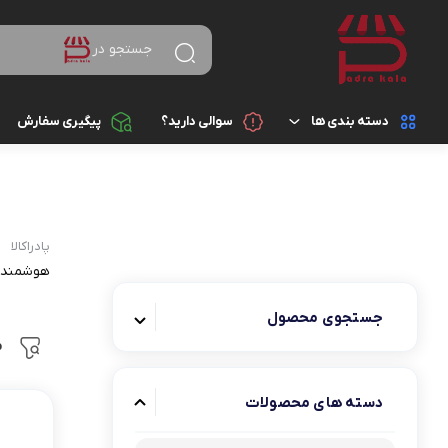
جستجو در
دسته بندی ها
سوالی دارید؟
پیگیری سفارش
کالای دیجیتال
لوازم جانبی گوشی موب
باتری
لوازم خانگی
پادراکالا
پاوربانک (شارژر همراه)
هوشمند 
زیبایی و سلامت
هدفون، هدست، هندزف
جستجوی محصول
کتاب، لوازم تحریر و هنر
تبدیل ها
م
ورزش و سفر
شارژر موبایل و تبلت
دسته های محصولات
ساعت هوشمند و مچ بند
ابزار آلات و تجهیزات