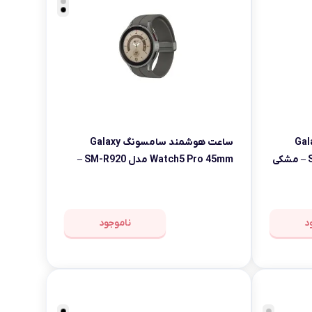
دوربین کودک
اداری
سامسونگ Galaxy
ساعت هوشمند سامسونگ Galaxy
Watch6 47mm مدل SM-R960 – مشکی
Watch5 Pro 45mm مدل SM-R920 –
اصلی
د
ناموجود