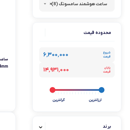
قاب - کیف و کاور گوشی
ساعت هوشمند سامسونگ (8)
×
مد و پوشاک
محافظ صفحه نمایش گ
محدوده قیمت
شروع
۶٬۳۰۰٬۰۰۰
قیمت
پایان
۱۴٬۹۳۱٬۰۰۰
قیمت
ای – 
ارزانترین
گرانترین
برند