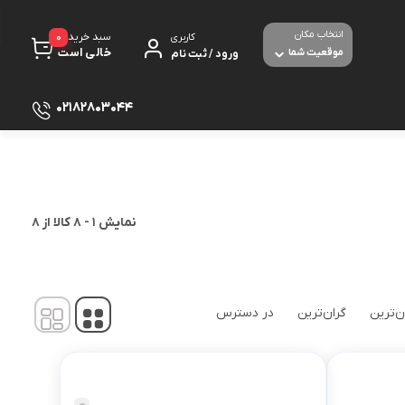
انتخاب مکان
0
سبد خرید
کاربری
خالی است
موقعیت شما
ورود / ثبت نام
02182803044
پرینتر
لوازم جانبی پرینتر
نمایش
1
-
8
کالا از
8
مبل شده
تجهیزات شبکه و ارتباطات
مودم - روتر ADSL
صوص بازی
ن‌ترین
گران‌ترین
در دسترس
برق و الکترونیک
ث و با سیم
دوربین های امنیتی و نظارتی
بولت