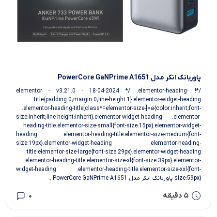
پاوربانک انکر مدل PowerCore GaNPrime A1651
/*! elementor - v3.21.0 - 18-04-2024 */ .elementor-heading-
title{padding:0;margin:0;line-height:1}.elementor-widget-heading
.elementor-heading-title[class*=elementor-size-]>a{color:inherit;font-
size:inherit;line-height:inherit}.elementor-widget-heading .elementor-
heading-title.elementor-size-small{font-size:15px}.elementor-widget-
heading .elementor-heading-title.elementor-size-medium{font-
size:19px}.elementor-widget-heading .elementor-heading-
title.elementor-size-large{font-size:29px}.elementor-widget-heading
.elementor-heading-title.elementor-size-xl{font-size:39px}.elementor-
widget-heading .elementor-heading-title.elementor-size-xxl{font-
size:59px} پاوربانک انکر مدل PowerCore GaNPrime A1651...
5 دقیقه
0