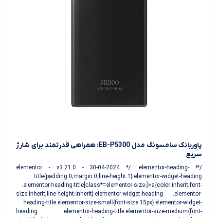
پاوربانک سامسونگ مدل EB-P5300: همراهی قدرتمند برای شارژ
سریع
/*! elementor - v3.21.0 - 30-04-2024 */ .elementor-heading-
title{padding:0;margin:0;line-height:1}.elementor-widget-heading
.elementor-heading-title[class*=elementor-size-]>a{color:inherit;font-
size:inherit;line-height:inherit}.elementor-widget-heading .elementor-
heading-title.elementor-size-small{font-size:15px}.elementor-widget-
heading .elementor-heading-title.elementor-size-medium{font-