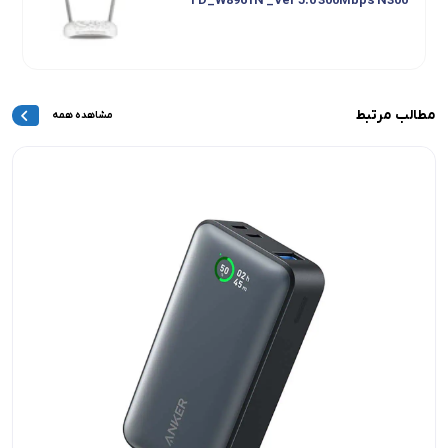
TD_W8961N _Ver 5.0 300Mbps N300
ایربادز بی سیم انکر ANKER مدل LIBERTY AIR 2
Pro A3951
مطالب مرتبط
مشاهده همه