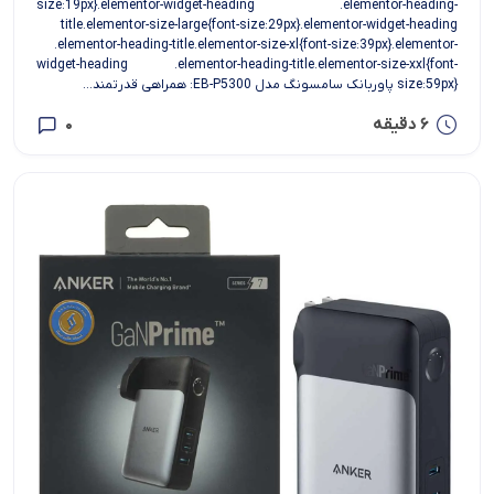
size:19px}.elementor-widget-heading .elementor-heading-
title.elementor-size-large{font-size:29px}.elementor-widget-heading
.elementor-heading-title.elementor-size-xl{font-size:39px}.elementor-
widget-heading .elementor-heading-title.elementor-size-xxl{font-
size:59px} پاوربانک سامسونگ مدل EB-P5300: همراهی قدرتمند...
6 دقیقه
0