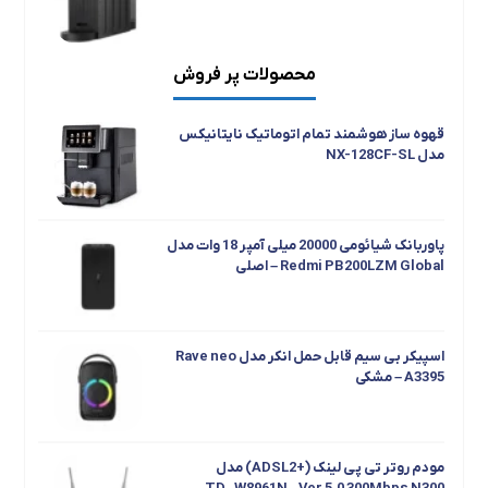
محصولات پر فروش
جارو رباتیک هوشمند شیائومی مدل S40C
قهوه ساز هوشمند تمام اتوماتیک نایتانیکس
مدل NX-128CF-SL
پاوربانک شیائومی 20000 میلی آمپر 18 وات مدل
Redmi PB200LZM Global – اصلی
اسپیکر بی سیم قابل حمل انکر مدل Rave neo
A3395 – مشکی
مودم روتر تی پی لینک (+ADSL2) مدل