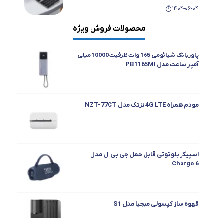
1404-06-04
محصولات فروش ویژه
با دستگیره هوشمند نایتانیکس(Nitanix)،
امنیت را در دستان خود داشته باشید
پاوربانک شیائومی 165 وات ظرفیت 10000 میلی
1404-01-20
آمپر ساعت مدل PB1165MI
مودم همراه 4G LTE نزتک مدل NZT-77CT
اسپیکر بلوتوثی قابل حمل جی بی ال مدل
Charge 6
قهوه ساز کپسولی میجیا مدل S1